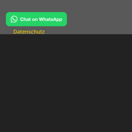
Kontakt
Impressum
Datenschutz
Bewerten Sie uns auf

Google!
Wir konnten Ihnen bereits
weiterhelfen?
Über eine Bewertung auf Google
würden wir uns bedanken!
GOOGLE BEWERTUNG VERFASSEN